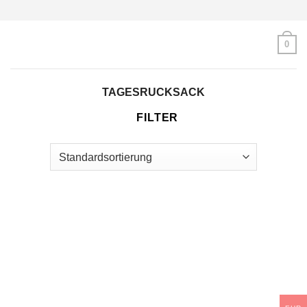
Skip
to
content
0
TAGESRUCKSACK
FILTER