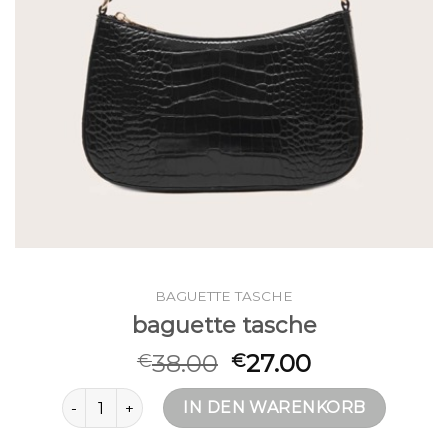
BAGUETTE TASCHE
baguette tasche
38.00
27.00
€
€
baguette tasche Menge
IN DEN WARENKORB