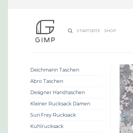
Skip
to
content
STARTSEITE
SHOP
Deichmann Taschen
Abro Taschen
Designer Handtaschen
Kleiner Rucksack Damen
Suri Frey Rucksack
Kühlrucksack