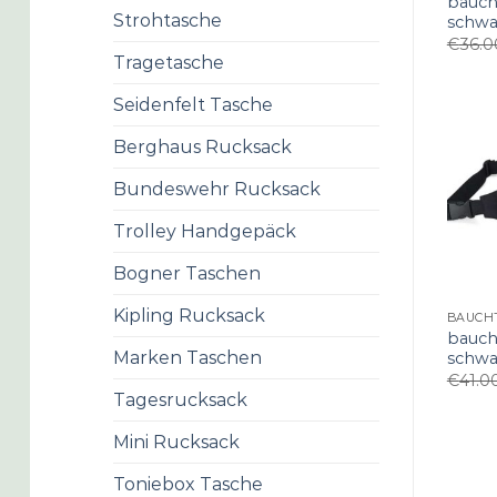
bauch
Strohtasche
schwa
€
36.0
Tragetasche
Seidenfelt Tasche
Berghaus Rucksack
Bundeswehr Rucksack
Trolley Handgepäck
Bogner Taschen
Kipling Rucksack
bauch
Marken Taschen
schwa
€
41.0
Tagesrucksack
Mini Rucksack
Toniebox Tasche