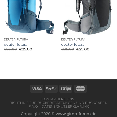
DEUTER FUTURA
DEUTER FUTURA
deuter futura
deuter futura
€
35.00
€
25.00
€
35.00
€
25.00
KONTAKTIERE UNS
RICHTLINIE FÜR RÜCKERSTATTUNGEN UND RÜCKGABEN
F.A.Q
DATENSCHUTZERKLÄRUNG
Copyright 2026 ©
www.gimp-forum.de