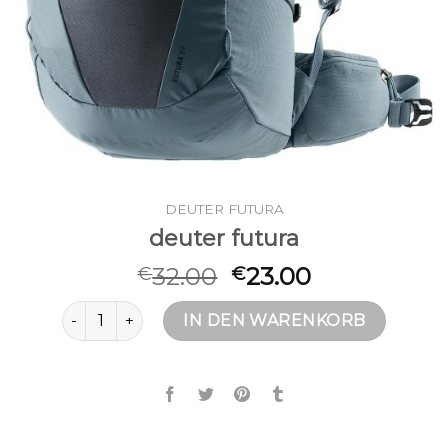
DEUTER FUTURA
deuter futura
32.00
23.00
€
€
deuter futura Menge
IN DEN WARENKORB