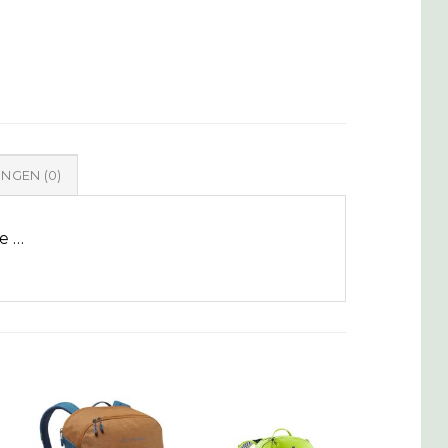
NGEN (0)
ke …