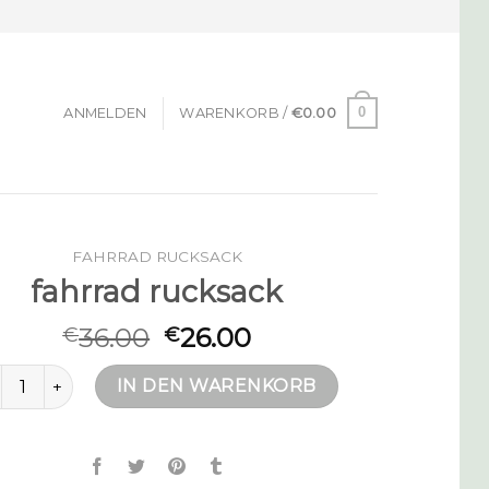
0
ANMELDEN
WARENKORB /
€
0.00
FAHRRAD RUCKSACK
fahrrad rucksack
36.00
26.00
€
€
hrrad rucksack Menge
IN DEN WARENKORB