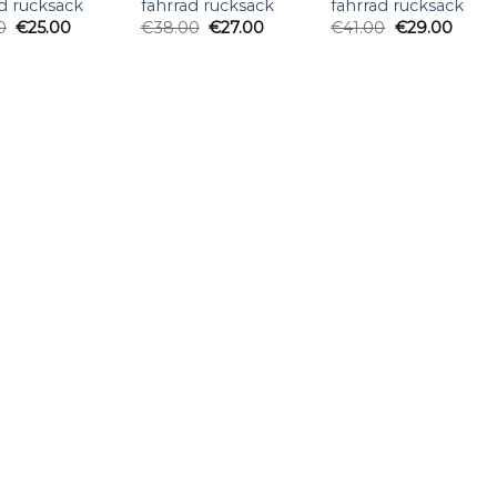
d rucksack
fahrrad rucksack
fahrrad rucksack
0
€
25.00
€
38.00
€
27.00
€
41.00
€
29.00