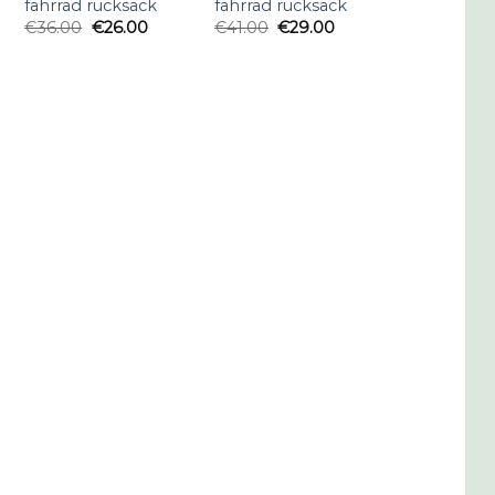
fahrrad rucksack
fahrrad rucksack
€
36.00
€
26.00
€
41.00
€
29.00