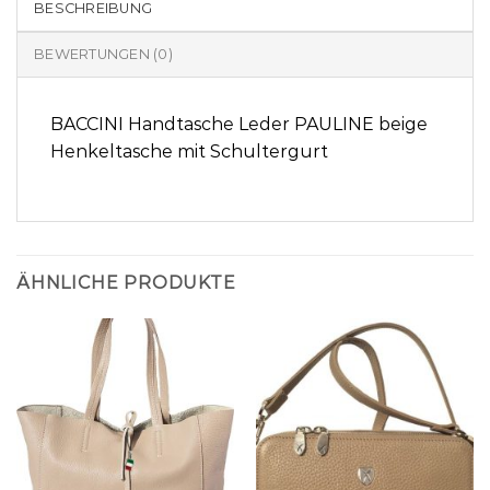
BESCHREIBUNG
BEWERTUNGEN (0)
BACCINI Handtasche Leder PAULINE beige
Henkeltasche mit Schultergurt
ÄHNLICHE PRODUKTE