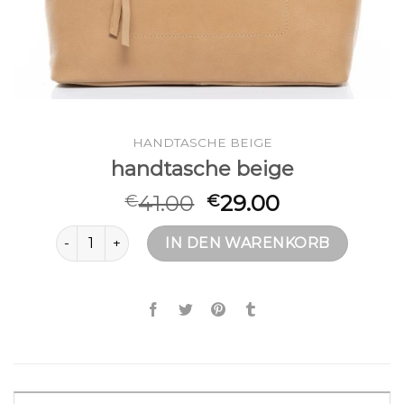
HANDTASCHE BEIGE
handtasche beige
41.00
29.00
€
€
handtasche beige Menge
IN DEN WARENKORB