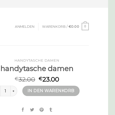
0
ANMELDEN
WARENKORB /
€
0.00
HANDYTASCHE DAMEN
handytasche damen
32.00
23.00
€
€
ndytasche damen Menge
IN DEN WARENKORB