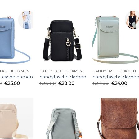
TASCHE DAMEN
HANDYTASCHE DAMEN
HANDYTASCHE DAMEN
tasche damen
handytasche damen
handytasche dame
0
€
25.00
€
39.00
€
28.00
€
34.00
€
24.00