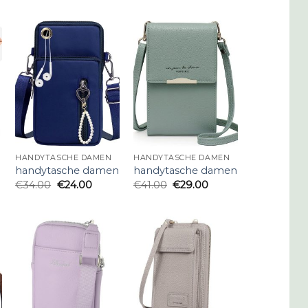
HANDYTASCHE DAMEN
HANDYTASCHE DAMEN
n
handytasche damen
handytasche damen
€
34.00
€
24.00
€
41.00
€
29.00