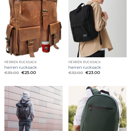
HERREN RUCKSACK
HERREN RUCKSACK
herren rucksack
herren rucksack
€
35.00
€
25.00
€
32.00
€
23.00