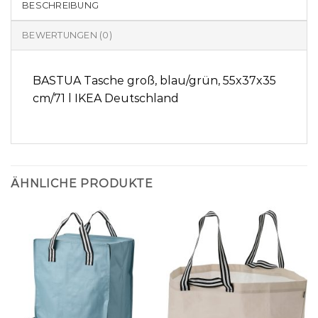
BESCHREIBUNG
BEWERTUNGEN (0)
BASTUA Tasche groß, blau/grün, 55x37x35
cm/71 l IKEA Deutschland
ÄHNLICHE PRODUKTE