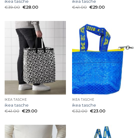
ikea tasche
ikea tasche
€
39.00
€
28.00
€
41.00
€
29.00
IKEA TASCHE
IKEA TASCHE
ikea tasche
ikea tasche
€
41.00
€
29.00
€
32.00
€
23.00