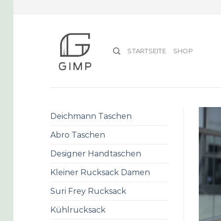
Skip
to
content
STARTSEITE
SHOP
Deichmann Taschen
Abro Taschen
Designer Handtaschen
Kleiner Rucksack Damen
Suri Frey Rucksack
Kühlrucksack