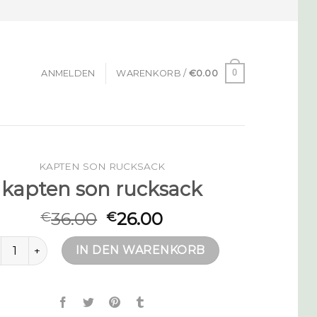
0
ANMELDEN
WARENKORB /
€
0.00
KAPTEN SON RUCKSACK
kapten son rucksack
36.00
26.00
€
€
pten son rucksack Menge
IN DEN WARENKORB