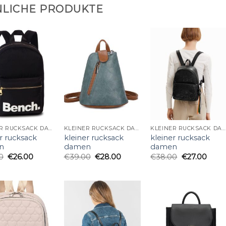
LICHE PRODUKTE
KLEINER RUCKSACK DAMEN
KLEINER RUCKSACK DAMEN
KLEINER RUCKSACK DAMEN
r rucksack
kleiner rucksack
kleiner rucksack
n
damen
damen
0
€
26.00
€
39.00
€
28.00
€
38.00
€
27.00