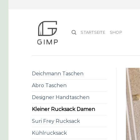
Skip
to
content
STARTSEITE
SHOP
Deichmann Taschen
Abro Taschen
Designer Handtaschen
Kleiner Rucksack Damen
Suri Frey Rucksack
Kühlrucksack