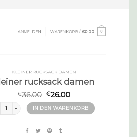
0
ANMELDEN
WARENKORB /
€
0.00
KLEINER RUCKSACK DAMEN
leiner rucksack damen
36.00
26.00
€
€
einer rucksack damen Menge
IN DEN WARENKORB