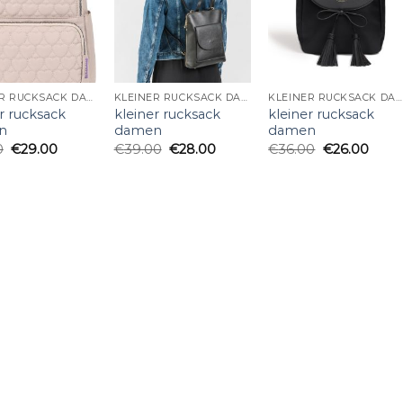
KLEINER RUCKSACK DAMEN
KLEINER RUCKSACK DAMEN
KLEINER RUCKSACK DAMEN
r rucksack
kleiner rucksack
kleiner rucksack
n
damen
damen
0
€
29.00
€
39.00
€
28.00
€
36.00
€
26.00