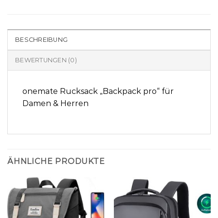
BESCHREIBUNG
BEWERTUNGEN (0)
onemate Rucksack „Backpack pro“ für
Damen & Herren
ÄHNLICHE PRODUKTE