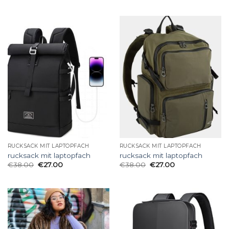
RUCKSACK MIT LAPTOPFACH
RUCKSACK MIT LAPTOPFACH
rucksack mit laptopfach
rucksack mit laptopfach
€
38.00
€
27.00
€
38.00
€
27.00