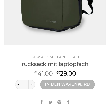
RUCKSACK MIT LAPTOPFACH
rucksack mit laptopfach
41.00
29.00
€
€
rucksack mit laptopfach Menge
IN DEN WARENKORB