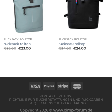
RUCKSACK ROLLTOP
RUCKSACK ROLLTOP
rucksack rolltop
rucksack rolltop
€
32.00
€
23.00
€
34.00
€
24.00
KONTAKTIERE UNS
RICHTLINIE FÜR RÜCKERSTATTUNGEN UND RÜCKGABEN
F.A.Q
DATENSCHUTZERKLÄRUNG
Copyright 2026 ©
www.gimp-forum.de