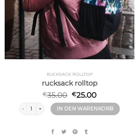
RUCKSACK ROLLTOP
rucksack rolltop
35.00
25.00
€
€
rucksack rolltop Menge
IN DEN WARENKORB