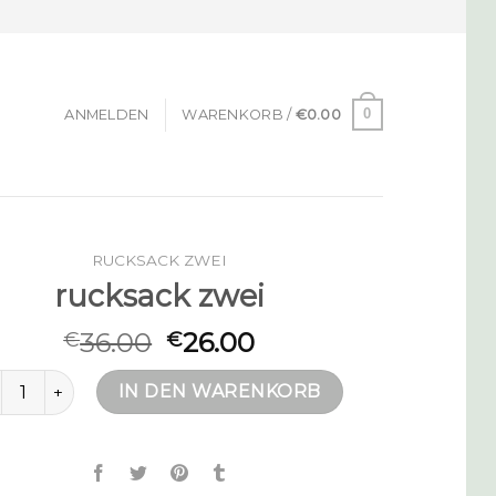
0
ANMELDEN
WARENKORB /
€
0.00
RUCKSACK ZWEI
rucksack zwei
36.00
26.00
€
€
cksack zwei Menge
IN DEN WARENKORB