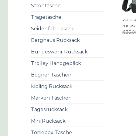
Strohtasche
Tragetasche
RUCKS
rucks
Seidenfelt Tasche
€
35.0
Berghaus Rucksack
Bundeswehr Rucksack
Trolley Handgepäck
Bogner Taschen
Kipling Rucksack
Marken Taschen
Tagesrucksack
Mini Rucksack
Toniebox Tasche