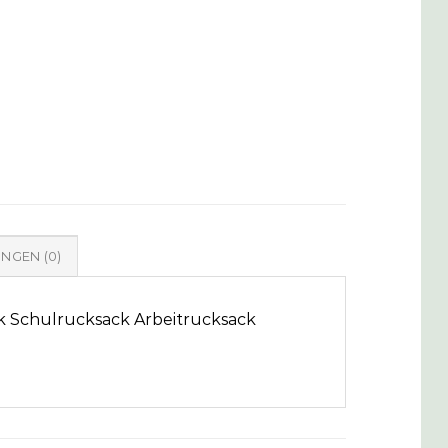
NGEN (0)
 Schulrucksack Arbeitrucksack