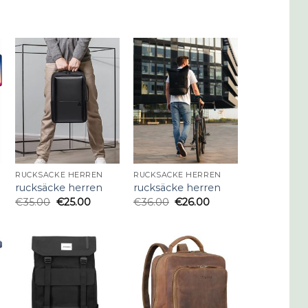
RUCKSÄCKE HERREN
RUCKSÄCKE HERREN
rucksäcke herren
rucksäcke herren
€
35.00
€
25.00
€
36.00
€
26.00