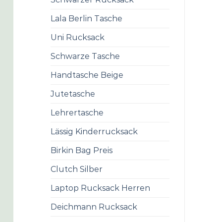
Lala Berlin Tasche
Uni Rucksack
Schwarze Tasche
Handtasche Beige
Jutetasche
Lehrertasche
Lässig Kinderrucksack
Birkin Bag Preis
Clutch Silber
Laptop Rucksack Herren
Deichmann Rucksack