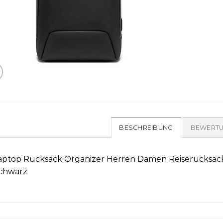
BESCHREIBUNG
BEWERTU
aptop Rucksack Organizer Herren Damen Reiserucksack
chwarz