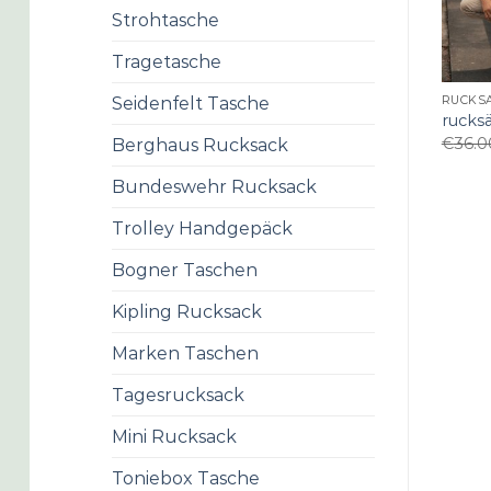
Strohtasche
Tragetasche
Seidenfelt Tasche
RUCKS
rucks
€
36.0
Berghaus Rucksack
Bundeswehr Rucksack
Trolley Handgepäck
Bogner Taschen
Kipling Rucksack
Marken Taschen
Tagesrucksack
Mini Rucksack
Toniebox Tasche