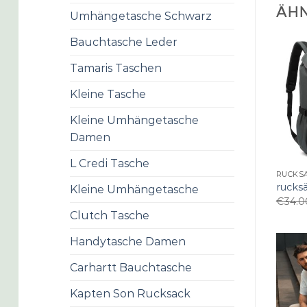
ÄHN
Umhängetasche Schwarz
Bauchtasche Leder
Tamaris Taschen
Kleine Tasche
Kleine Umhängetasche
Damen
L Credi Tasche
RUCKS
rucks
Kleine Umhängetasche
€
34.0
Clutch Tasche
Handytasche Damen
Carhartt Bauchtasche
Kapten Son Rucksack