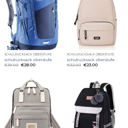
SCHULRUCKSACK OBERSTUFE
SCHULRUCKSACK OBERSTUFE
schulrucksack oberstufe
schulrucksack oberstufe
€
39.00
€
28.00
€
32.00
€
23.00