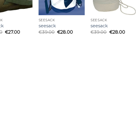
CK
SEESACK
SEESACK
ck
seesack
seesack
0
€
27.00
€
39.00
€
28.00
€
39.00
€
28.00