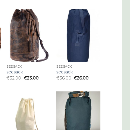
SEESACK
SEESACK
seesack
seesack
€
32.00
€
23.00
€
36.00
€
26.00