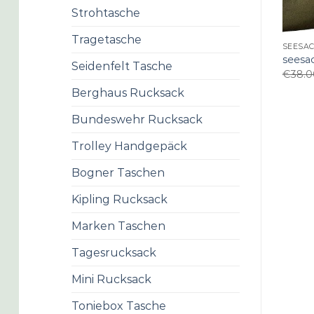
Strohtasche
Tragetasche
SEESA
seesa
Seidenfelt Tasche
€
38.0
Berghaus Rucksack
Bundeswehr Rucksack
Trolley Handgepäck
Bogner Taschen
Kipling Rucksack
Marken Taschen
Tagesrucksack
Mini Rucksack
Toniebox Tasche