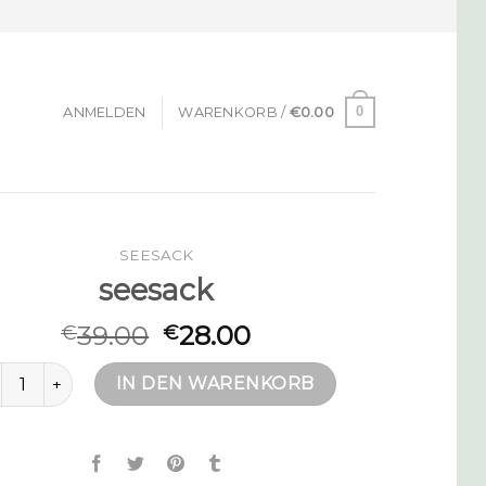
0
ANMELDEN
WARENKORB /
€
0.00
SEESACK
seesack
39.00
28.00
€
€
esack Menge
IN DEN WARENKORB