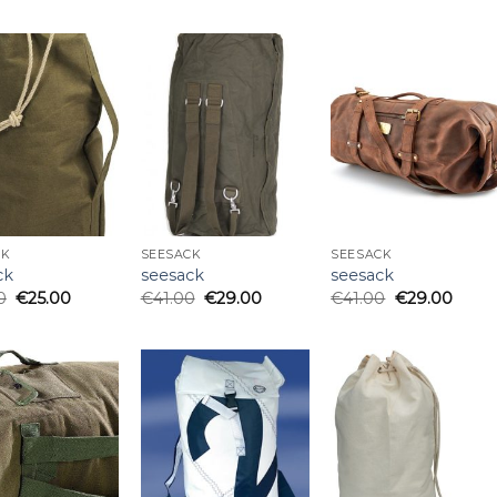
CK
SEESACK
SEESACK
ck
seesack
seesack
0
€
25.00
€
41.00
€
29.00
€
41.00
€
29.00