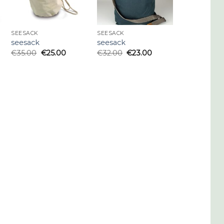
SEESACK
SEESACK
seesack
seesack
€
35.00
€
25.00
€
32.00
€
23.00