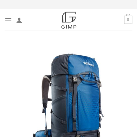
Skip
to
content
0