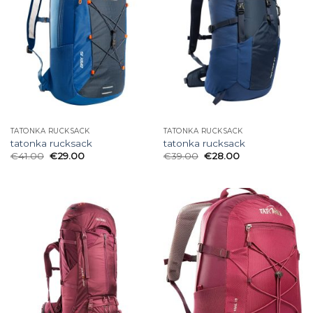
TATONKA RUCKSACK
TATONKA RUCKSACK
tatonka rucksack
tatonka rucksack
€
41.00
€
29.00
€
39.00
€
28.00