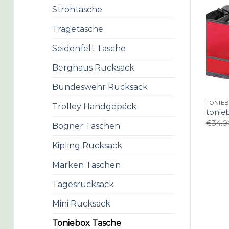
Strohtasche
Tragetasche
Seidenfelt Tasche
Berghaus Rucksack
Bundeswehr Rucksack
TONIE
Trolley Handgepäck
tonie
€
34.0
Bogner Taschen
Kipling Rucksack
Marken Taschen
Tagesrucksack
Mini Rucksack
Toniebox Tasche