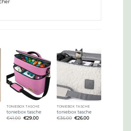
acher
TONIEBOX TASCHE
TONIEBOX TASCHE
toniebox tasche
toniebox tasche
€
41.00
€
29.00
€
36.00
€
26.00