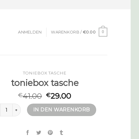
0
ANMELDEN
WARENKORB /
€
0.00
TONIEBOX TASCHE
toniebox tasche
41.00
29.00
€
€
niebox tasche Menge
IN DEN WARENKORB