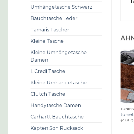
T
Umhängetasche Schwarz
Bauchtasche Leder
Tamaris Taschen
ÄHN
Kleine Tasche
Kleine Umhängetasche
Damen
L Credi Tasche
Kleine Umhängetasche
Clutch Tasche
Handytasche Damen
TONIE
tonie
Carhartt Bauchtasche
€
38.0
Kapten Son Rucksack