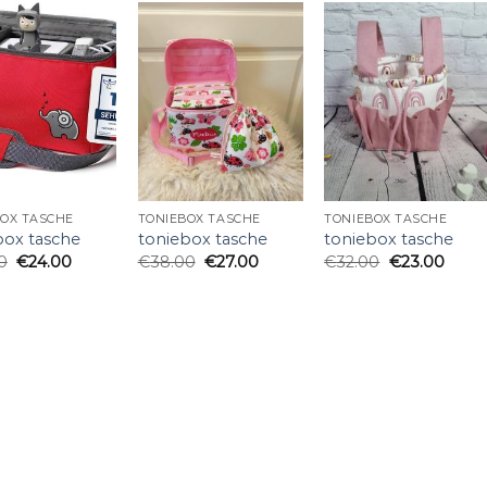
BOX TASCHE
TONIEBOX TASCHE
TONIEBOX TASCHE
box tasche
toniebox tasche
toniebox tasche
0
€
24.00
€
38.00
€
27.00
€
32.00
€
23.00