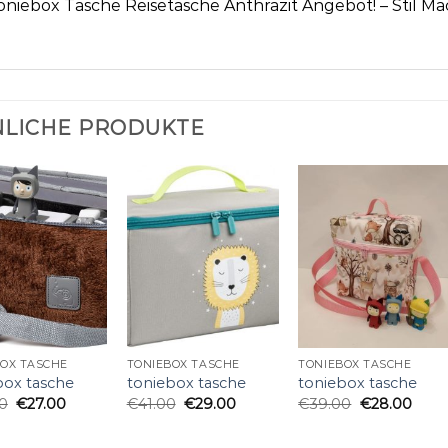
oniebox Tasche Reisetasche Anthrazit Angebot! – Stil M
LICHE PRODUKTE
BOX TASCHE
TONIEBOX TASCHE
TONIEBOX TASCHE
box tasche
toniebox tasche
toniebox tasche
0
€
27.00
€
41.00
€
29.00
€
39.00
€
28.00