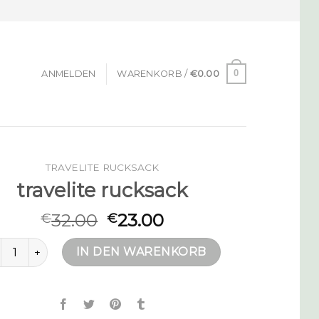
0
ANMELDEN
WARENKORB /
€
0.00
TRAVELITE RUCKSACK
travelite rucksack
32.00
23.00
€
€
velite rucksack Menge
IN DEN WARENKORB