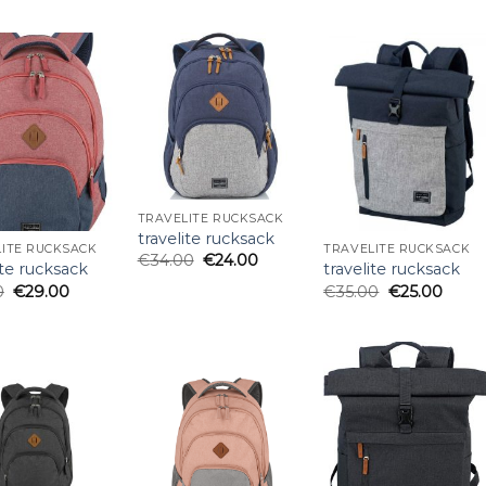
TRAVELITE RUCKSACK
travelite rucksack
ITE RUCKSACK
TRAVELITE RUCKSACK
€
34.00
€
24.00
ite rucksack
travelite rucksack
0
€
29.00
€
35.00
€
25.00