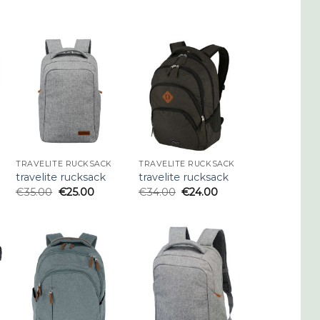
TRAVELITE RUCKSACK
TRAVELITE RUCKSACK
travelite rucksack
travelite rucksack
€
35.00
€
25.00
€
34.00
€
24.00