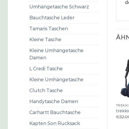
d
Umhängetasche Schwarz
Bauchtasche Leder
Tamaris Taschen
ÄHN
Kleine Tasche
Kleine Umhängetasche
Damen
L Credi Tasche
Kleine Umhängetasche
Clutch Tasche
Handytasche Damen
TREKK
trekk
Carhartt Bauchtasche
€
32.0
Kapten Son Rucksack