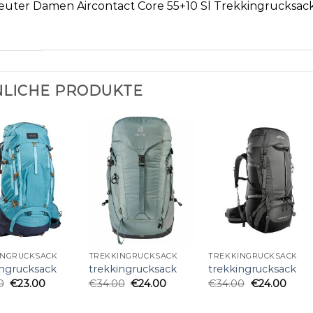
euter Damen Aircontact Core 55+10 Sl Trekkingrucksac
LICHE PRODUKTE
INGRUCKSACK
TREKKINGRUCKSACK
TREKKINGRUCKSACK
ingrucksack
trekkingrucksack
trekkingrucksack
0
€
23.00
€
34.00
€
24.00
€
34.00
€
24.00