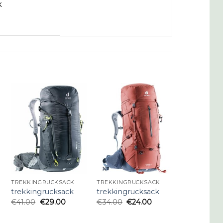
k
TREKKINGRUCKSACK
TREKKINGRUCKSACK
trekkingrucksack
trekkingrucksack
€
41.00
€
29.00
€
34.00
€
24.00