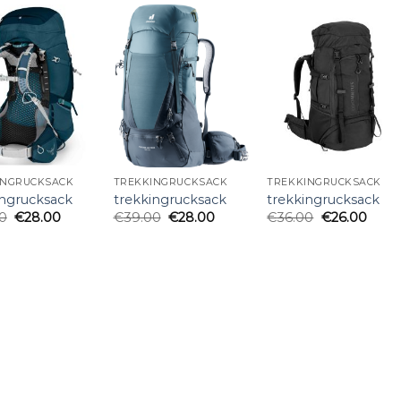
INGRUCKSACK
TREKKINGRUCKSACK
TREKKINGRUCKSACK
ingrucksack
trekkingrucksack
trekkingrucksack
0
€
28.00
€
39.00
€
28.00
€
36.00
€
26.00