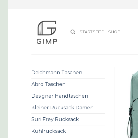
Skip
to
content
STARTSEITE
SHOP
Deichmann Taschen
Abro Taschen
Designer Handtaschen
Kleiner Rucksack Damen
Suri Frey Rucksack
Kühlrucksack