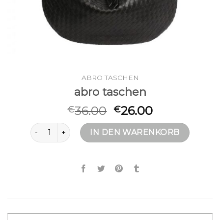
ABRO TASCHEN
abro taschen
36.00
26.00
€
€
abro taschen Menge
IN DEN WARENKORB