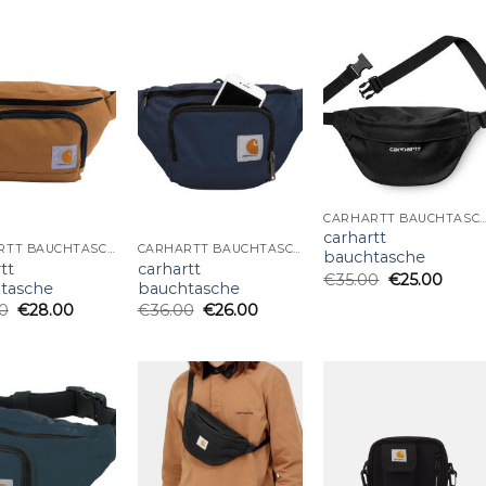
CARHARTT BAUCHTA
carhartt
CARHARTT BAUCHTASCHE
CARHARTT BAUCHTASCHE
bauchtasche
tt
carhartt
€
35.00
€
25.00
tasche
bauchtasche
0
€
28.00
€
36.00
€
26.00