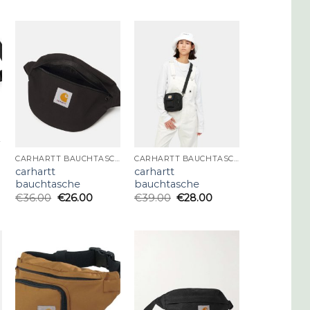
SCHE
CARHARTT BAUCHTASCHE
CARHARTT BAUCHTASCHE
carhartt
carhartt
bauchtasche
bauchtasche
€
36.00
€
26.00
€
39.00
€
28.00