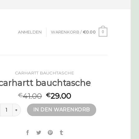
0
ANMELDEN
WARENKORB /
€
0.00
CARHARTT BAUCHTASCHE
carhartt bauchtasche
41.00
29.00
€
€
rhartt bauchtasche Menge
IN DEN WARENKORB