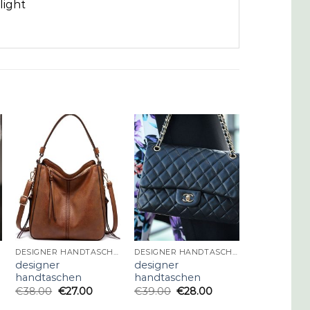
light
DESIGNER HANDTASCHEN
DESIGNER HANDTASCHEN
designer
designer
handtaschen
handtaschen
€
38.00
€
27.00
€
39.00
€
28.00