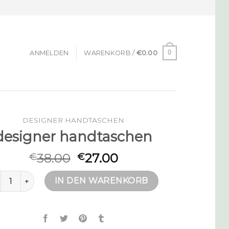
0
ANMELDEN
WARENKORB /
€
0.00
DESIGNER HANDTASCHEN
designer handtaschen
38.00
27.00
€
€
signer handtaschen Menge
IN DEN WARENKORB