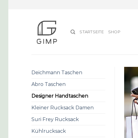
Skip
to
content
STARTSEITE
SHOP
Deichmann Taschen
Abro Taschen
Designer Handtaschen
Kleiner Rucksack Damen
Suri Frey Rucksack
Kühlrucksack