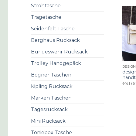
Strohtasche
Tragetasche
Seidenfelt Tasche
Berghaus Rucksack
Bundeswehr Rucksack
Trolley Handgepäck
desig
Bogner Taschen
handt
€
41.0
Kipling Rucksack
Marken Taschen
Tagesrucksack
Mini Rucksack
Toniebox Tasche