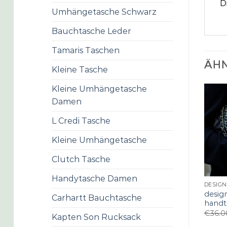
D
Umhängetasche Schwarz
Bauchtasche Leder
Tamaris Taschen
ÄHN
Kleine Tasche
Kleine Umhängetasche
Damen
L Credi Tasche
Kleine Umhängetasche
Clutch Tasche
Handytasche Damen
desig
Carhartt Bauchtasche
handt
€
36.0
Kapten Son Rucksack