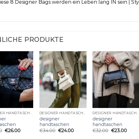
iese 8 Designer Bags werden ein Leben lang IN sein | Sty
LICHE PRODUKTE
DESIGNER HANDTASCHEN
DESIGNER HANDTASCHEN
DESIGNER HANDTASCHEN
ner
designer
designer
aschen
handtaschen
handtaschen
0
€
26.00
€
34.00
€
24.00
€
32.00
€
23.00