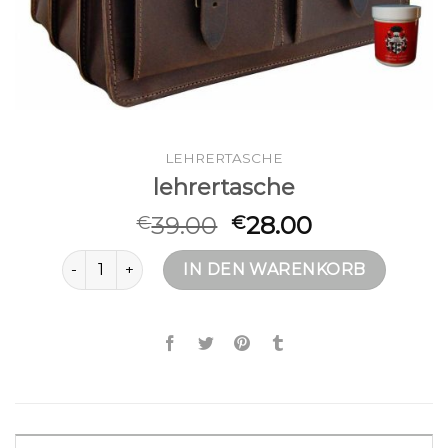
LEHRERTASCHE
lehrertasche
39.00
28.00
€
€
lehrertasche Menge
IN DEN WARENKORB