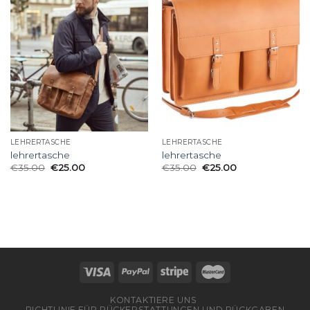
LEHRERTASCHE
LEHRERTASCHE
lehrertasche
lehrertasche
€
35.00
€
25.00
€
35.00
€
25.00
KONTAKTIERE UNS
RICHTLINIE FÜR RÜCKERSTATTUNGEN UND RÜCKGABEN