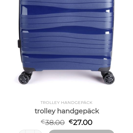
TROLLEY HANDGEPÄCK
trolley handgepäck
38.00
27.00
€
€
trolley handgepäck Menge