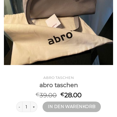
ABRO TASCHEN
abro taschen
39.00
28.00
€
€
abro taschen Menge
IN DEN WARENKORB