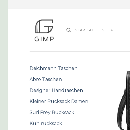
Skip
to
content
STARTSEITE
SHOP
Deichmann Taschen
Abro Taschen
Designer Handtaschen
Kleiner Rucksack Damen
Suri Frey Rucksack
Kühlrucksack