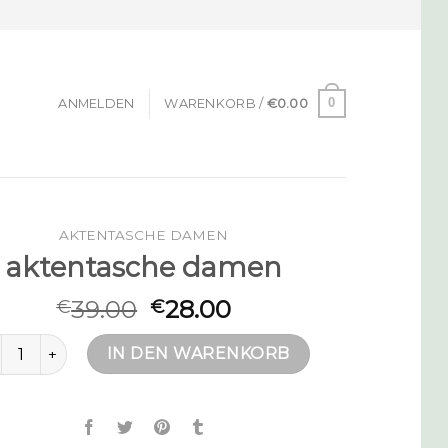
0
ANMELDEN
WARENKORB /
€
0.00
AKTENTASCHE DAMEN
aktentasche damen
39.00
28.00
€
€
tentasche damen Menge
IN DEN WARENKORB